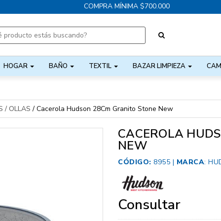
COMPRA MÍNIMA $700.000
HOGAR
BAÑO
TEXTIL
BAZAR LIMPIEZA
CAM
 / OLLAS
/
Cacerola Hudson 28Cm Granito Stone New
CACEROLA HUDS
NEW
CÓDIGO:
8955 |
MARCA
:
HU
Consultar