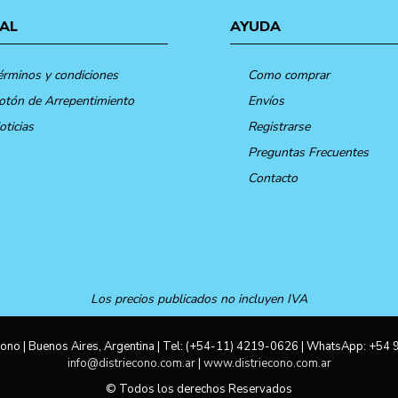
AL
AYUDA
érminos y condiciones
Como comprar
otón de Arrepentimiento
Envíos
oticias
Registrarse
Preguntas Frecuentes
Contacto
Los precios publicados no incluyen IVA
ono | Buenos Aires, Argentina | Tel:
(+54-11) 4219-0626
| WhatsApp:
+54 
info@distriecono.com.ar
|
www.distriecono.com.ar
© Todos los derechos Reservados