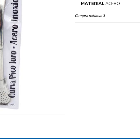
MATERIAL
:ACERO
Compra mínima:
3