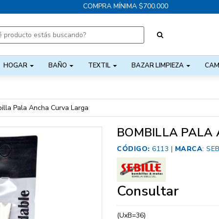
COMPRA MÍNIMA $700.000
HOGAR
BAÑO
TEXTIL
BAZAR LIMPIEZA
CAM
illa Pala Ancha Curva Larga
BOMBILLA PALA
CÓDIGO:
6113 |
MARCA
:
SEB
Consultar
(UxB=36)