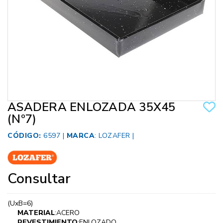
ASADERA ENLOZADA 35X45
(Nº7)
CÓDIGO:
6597 |
MARCA
:
LOZAFER
|
Consultar
(UxB=6)
MATERIAL
:ACERO
REVESTIMIENTO
:ENLOZADO