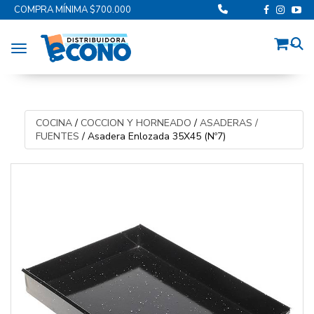
COMPRA MÍNIMA $700.000
Toggle navigation
COCINA
/
COCCION Y HORNEADO
/
ASADERAS /
FUENTES
/
Asadera Enlozada 35X45 (Nº7)