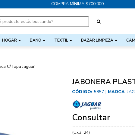
COMPRA MÍNIMA $700.000
HOGAR
BAÑO
TEXTIL
BAZAR LIMPIEZA
CAM
tica C/Tapa Jaguar
JABONERA PLAST
CÓDIGO:
5857 |
MARCA
:
JA
Consultar
(UxB=24)