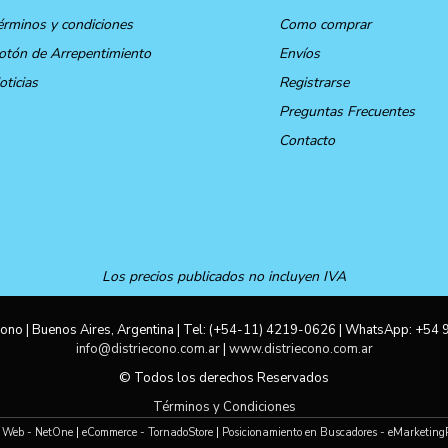
érminos y condiciones
Como comprar
otón de Arrepentimiento
Envíos
oticias
Registrarse
Preguntas Frecuentes
Contacto
Los precios publicados no incluyen IVA
ono | Buenos Aires, Argentina | Tel:
(+54-11) 4219-0626
| WhatsApp:
+54 
info@distriecono.com.ar
|
www.distriecono.com.ar
© Todos los derechos Reservados
Términos y Condiciones
 Web - NetOne
|
eCommerce - TornadoStore
|
Posicionamiento en Buscadores - eMarketing