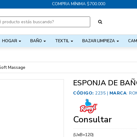
COMPRA MÍNIMA $700.000
HOGAR
BAÑO
TEXTIL
BAZAR LIMPIEZA
CAM
Soft Massage
ESPONJA DE BAÑ
CÓDIGO:
2235 |
MARCA
:
RO
Consultar
(UxB=120)