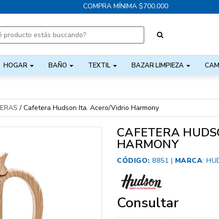
COMPRA MÍNIMA $700.000
HOGAR
BAÑO
TEXTIL
BAZAR LIMPIEZA
CAM
TERAS
/
Cafetera Hudson Ita. Acero/Vidrio Harmony
CAFETERA HUDSO
HARMONY
CÓDIGO:
8851 |
MARCA
:
HU
Consultar