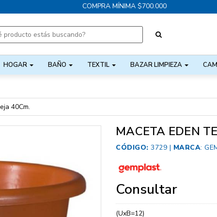
COMPRA MÍNIMA $700.000
HOGAR
BAÑO
TEXTIL
BAZAR LIMPIEZA
CAM
eja 40Cm.
MACETA EDEN TE
CÓDIGO:
3729 |
MARCA
:
GE
Consultar
(UxB=12)