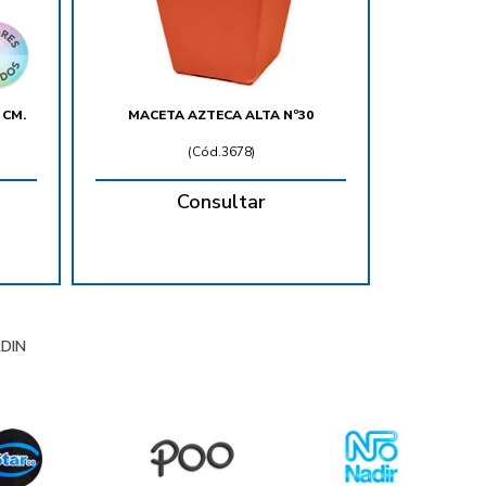
 CM.
MACETA AZTECA ALTA Nº30
(
Cód.3678
)
Consultar
RDIN