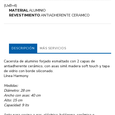
(UxB=4)
MATERIAL
:ALUMINIO
REVESTIMIENTO
:ANTIADHERENTE CERAMICO
DESCRIPCIÓN
MÁS SERVICIOS
Cacerola de aluminio forjado esmaltado con 2 capas de
antiadherente cerámico, con asas simil madera soft touch y tapa
de vidrio con borde siliconado.
Línea Harmony.
Medidas:
Diámetro: 28 cm
Ancho con asas: 40 cm
Alto: 15 cm
Capacidad: 9 lts
Apta para cocina a gas, eléctrica, halógena, cerámica e