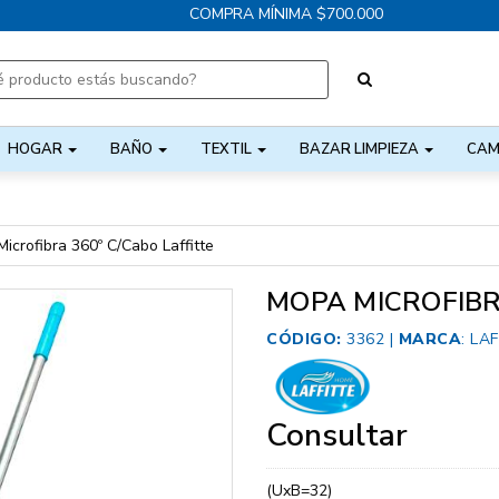
COMPRA MÍNIMA $700.000
HOGAR
BAÑO
TEXTIL
BAZAR LIMPIEZA
CAM
icrofibra 360º C/Cabo Laffitte
MOPA MICROFIBR
CÓDIGO:
3362 |
MARCA
:
LAF
Consultar
(UxB=32)