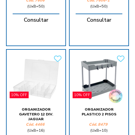
Cód.
7606
Cód.
7606-1
(UxB=50)
(UxB=50)
Consultar
Consultar
10% OFF
10% OFF
ORGANIZADOR
ORGANIZADOR
GAVETERO 12 DIV.
PLASTICO 2 PISOS
JAGUAR
Cód.
4466
Cód.
8479
(UxB=16)
(UxB=10)