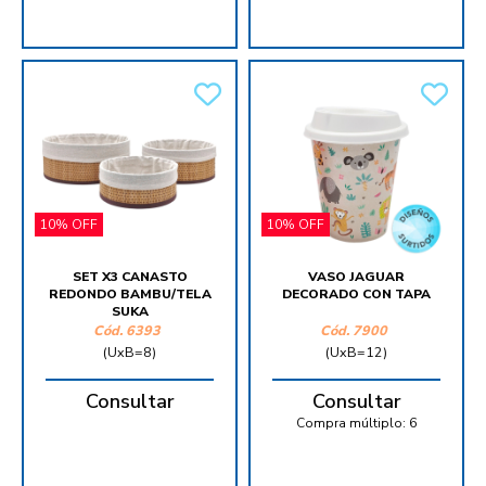
10% OFF
10% OFF
SET X3 CANASTO
VASO JAGUAR
REDONDO BAMBU/TELA
DECORADO CON TAPA
SUKA
Cód.
6393
Cód.
7900
(UxB=8)
(UxB=12)
Consultar
Consultar
Compra múltiplo:
6